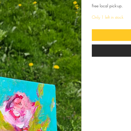
Free local pick-up.
Only 1 left in stock