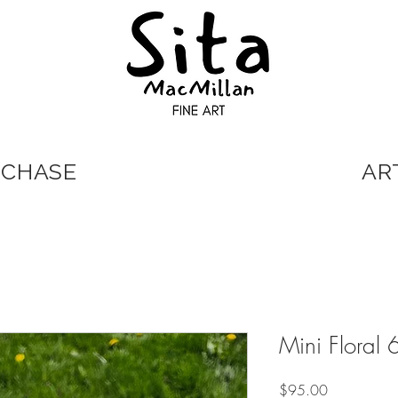
RCHASE
ART
Mini Floral 6
Price
$95.00